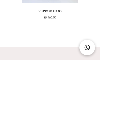
מכנס תכשיט V
מחיר
להישאר מעודכנת זה להישאר בסטייל!
אני מאשר/ת קבלת עדכונים על המבצעים הכי
שווים!
אני מאשר/ת את
מדיניות הפרטיות
שליחה