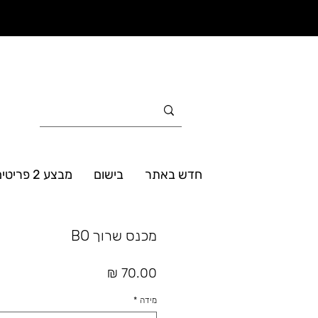
חדש באתר
בישום
מבצע 2 פריטים ב- 160₪
מכנס שרוך BO
מחיר
מידה
*