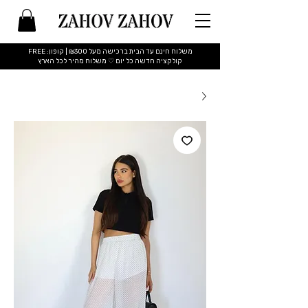
משלוח חינם עד הבית ברכישה מעל ₪300 | קופון: FREE
​קולקציה חדשה כל יום ♡ משלוח מהיר לכל הארץ