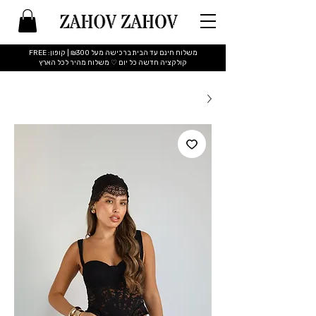
משלוח חינם עד הבית ברכישה מעל ₪300 | קופון: FREE
​קולקציה חדשה כל יום ♡ משלוח מהיר לכל הארץ