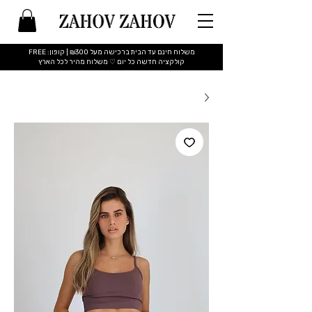
משלוח חינם עד הבית ברכישה מעל ₪300 | קופון: FREE
​קולקציה חדשה כל יום ♡ משלוח מהיר לכל הארץ