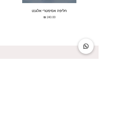
חליפה אסימטרי אלגנט
מחיר
להישאר מעודכנת זה להישאר בסטייל!
אני מאשר/ת קבלת עדכונים על המבצעים הכי
שווים!
אני מאשר/ת את
מדיניות הפרטיות
שליחה