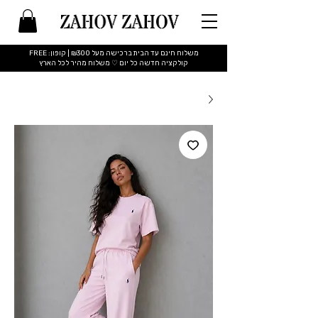
משלוח חינם עד הבית ברכישה מעל ₪300 | קופון: FREE
​קולקציה חדשה כל יום ♡ משלוח מהיר לכל הארץ