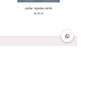
חליפה אסימטרי אלגנט
מחיר
להישאר מעודכנת זה להישאר בסטייל!
אני מאשר/ת קבלת עדכונים על המבצעים הכי
שווים!
אני מאשר/ת את
מדיניות הפרטיות
שליחה