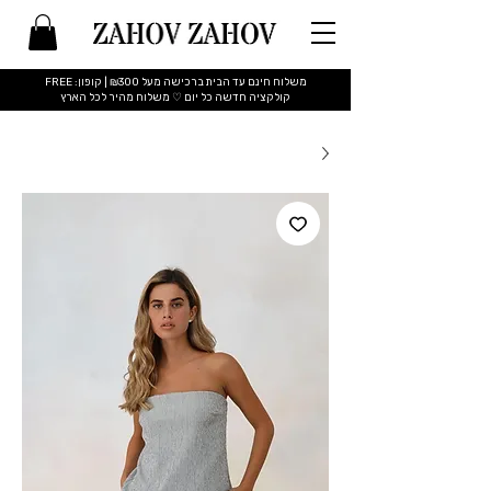
משלוח חינם עד הבית ברכישה מעל ₪300 | קופון: FREE
​קולקציה חדשה כל יום ♡ משלוח מהיר לכל הארץ