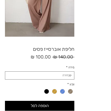
חליפת אוברסייז פסים
מחיר
מחיר
 ‏140.00 ‏₪ 
רגיל
מבצע
מידה
*
צבע
*
הוספה לסל