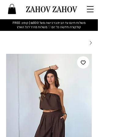
משלוח חינם עד הבית ברכישה מעל ₪300 | קופון: FREE
​קולקציה חדשה כל יום ♡ משלוח מהיר לכל הארץ