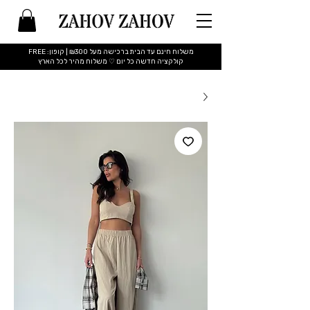
משלוח חינם עד הבית ברכישה מעל ₪300 | קופון: FREE
​קולקציה חדשה כל יום ♡ משלוח מהיר לכל הארץ