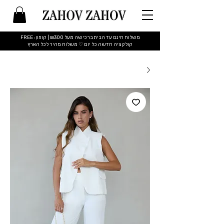
משלוח חינם עד הבית ברכישה מעל ₪300 | קופון: FREE
​קולקציה חדשה כל יום ♡ משלוח מהיר לכל הארץ