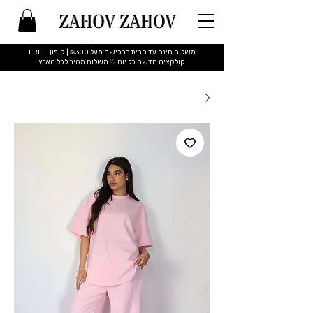
משלוח חינם עד הבית ברכישה מעל ₪300 | קופון: FREE
​קולקציה חדשה כל יום ♡ משלוח מהיר לכל הארץ