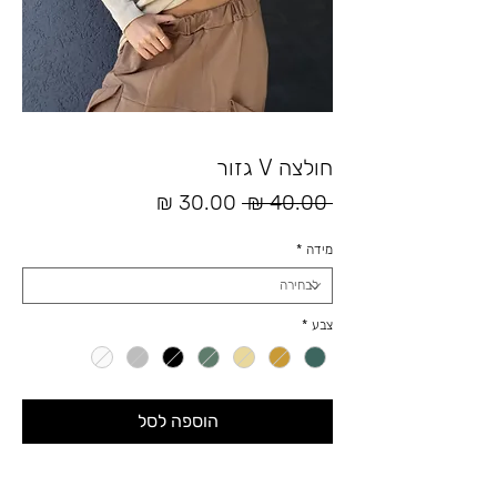
חולצה V גזור
מחיר
מחיר
 ‏40.00 ‏₪ 
רגיל
מבצע
מידה
*
צבע
*
הוספה לסל