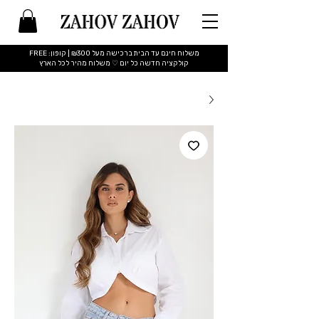
משלוח חינם עד הבית ברכישה מעל ₪300 | קופון: FREE
​קולקציה חדשה כל יום ♡ משלוח מהיר לכל הארץ