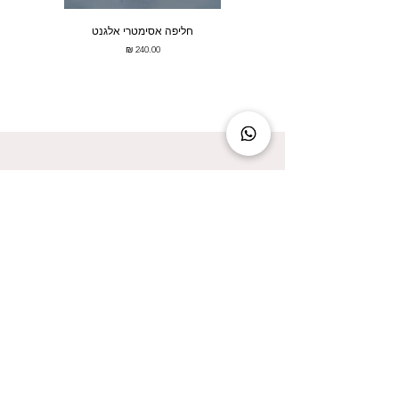
חליפה אסימטרי אלגנט
מחיר
להישאר מעודכנת זה להישאר בסטייל!
אני מאשר/ת קבלת עדכונים על המבצעים הכי
שווים!
אני מאשר/ת את
מדיניות הפרטיות
שליחה