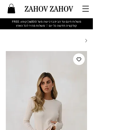
משלוח חינם עד הבית ברכישה מעל ₪300 | קופון: FREE
​קולקציה חדשה כל יום ♡ משלוח מהיר לכל הארץ