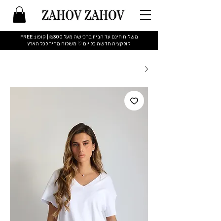
משלוח חינם עד הבית ברכישה מעל ₪300 | קופון: FREE
​קולקציה חדשה כל יום ♡ משלוח מהיר לכל הארץ