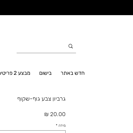
חדש באתר
בישום
מבצע 2 פריטים ב- 160₪
גרביון צבע גוף-שקוף
מחיר
מידה
*