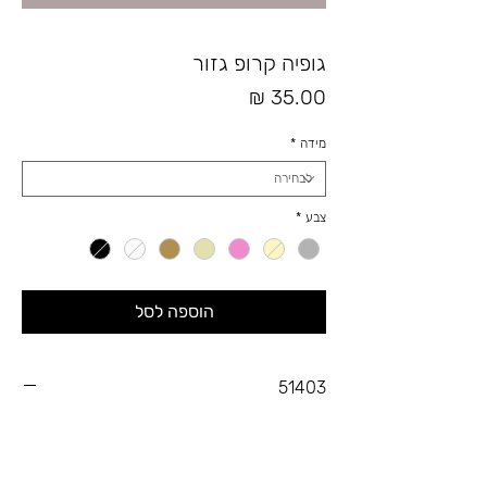
גופיה קרופ גזור
מחיר
מידה
*
צבע
*
הוספה לסל
51403