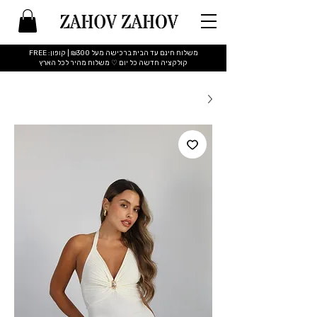
משלוח חינם עד הבית ברכישה מעל ₪300 | קופון: FREE
​קולקציה חדשה כל יום ♡ משלוח מהיר לכל הארץ