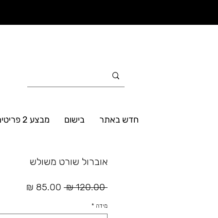
חדש באתר
בישום
מבצע 2 פריטים ב- 160₪
אוברול שורט משולש
מחיר
מחיר
 ‏120.00 ‏₪ 
רגיל
מבצע
מידה
*