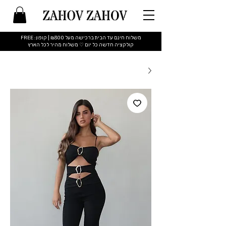
משלוח חינם עד הבית ברכישה מעל ₪300 | קופון: FREE
​קולקציה חדשה כל יום ♡ משלוח מהיר לכל הארץ